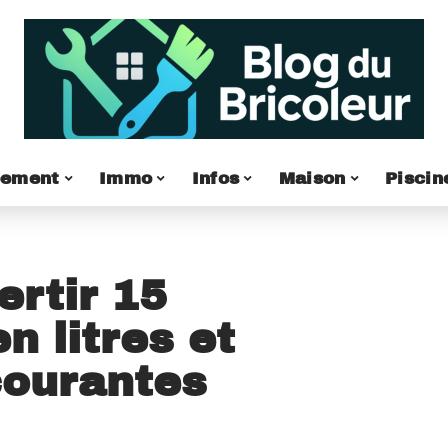
pement
Immo
Infos
Maison
Piscin
rtir 15
n litres et
courantes