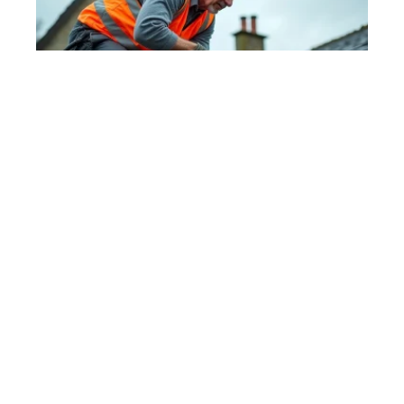
Karcher toiture : les
précautions indispensables
sur ardoise et tuiles
26 juin 2026