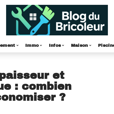
pement
Immo
Infos
Maison
Piscin
paisseur et
ue : combien
conomiser ?