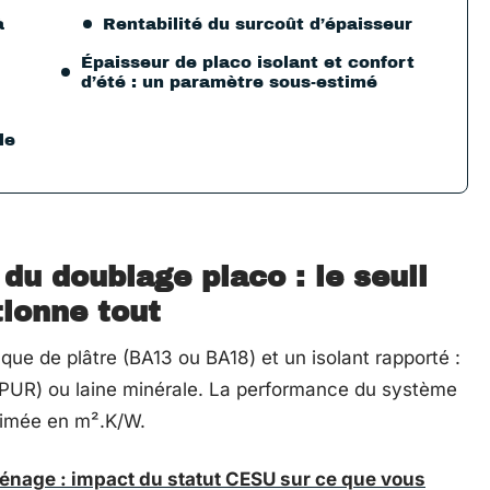
à
Rentabilité du surcoût d’épaisseur
Épaisseur de placo isolant et confort
d’été : un paramètre sous-estimé
le
du doublage placo : le seuil
tionne tout
ue de plâtre (BA13 ou BA18) et un isolant rapporté :
(PUR) ou laine minérale. La performance du système
rimée en m².K/W.
énage : impact du statut CESU sur ce que vous