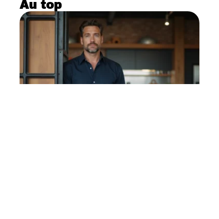
Au top
Separation Meuble
industriel : donner du
caractère à une pièce
ouverte
10 mars 2026