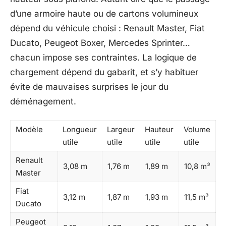
d’une armoire haute ou de cartons volumineux
dépend du véhicule choisi : Renault Master, Fiat
Ducato, Peugeot Boxer, Mercedes Sprinter…
chacun impose ses contraintes. La logique de
chargement dépend du gabarit, et s’y habituer
évite de mauvaises surprises le jour du
déménagement.
Modèle
Longueur
Largeur
Hauteur
Volume
utile
utile
utile
utile
Renault
3,08 m
1,76 m
1,89 m
10,8 m³
Master
Fiat
3,12 m
1,87 m
1,93 m
11,5 m³
Ducato
Peugeot